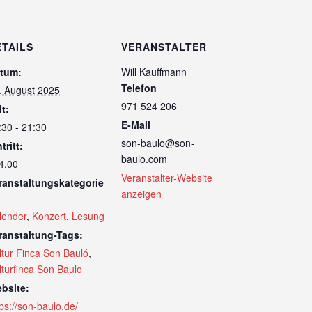
ETAILS
VERANSTALTER
tum:
Will Kauffmann
Telefon
. August 2025
971 524 206
it:
E-Mail
:30 - 21:30
son-baulo@son-
tritt:
baulo.com
4,00
Veranstalter-Website
ranstaltungskategorie
anzeigen
lender
,
Konzert
,
Lesung
ranstaltung-Tags:
ltur Finca Son Bauló
,
lturfinca Son Baulo
bsite:
tps://son-baulo.de/