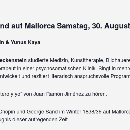
d auf Mallorca Samstag, 30. August
ein & Yunus Kaya
studierte Medizin, Kunsttherapie, Bildhauerei
leckenstein
rapeut in einer psychosomatischen Klinik. Singt in meh
twickelt und rezitiert literarisch anspruchsvolle Progr
latero y yo“ von Juan Ramón Jiménez zu hören.
e Chopin und George Sand im Winter 1838/39 auf Mallorc
ugnis dieser aufregenden Zeit.