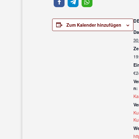
D
Zum Kalender hinzufügen
Da
30
Ze
19
Ein
€2
Ve
n:
Ka
Ve
Ku
Ku
We
ht