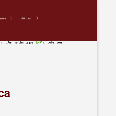
nare
Fit&Fun
 mit Anmeldung per
E-Mail
oder per
ca