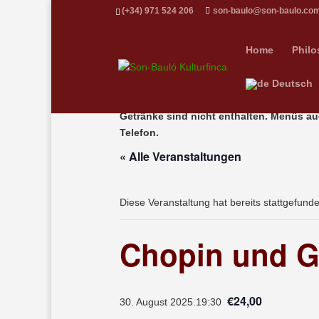
(+34) 971 524 206
son-baulo@son-baulo.co
Home
Philo
Deutsch
Getränke sind nicht enthalten. Menüs au
Telefon.
« Alle Veranstaltungen
Diese Veranstaltung hat bereits stattgefund
Chopin und G
€24,00
30. August 2025.19:30