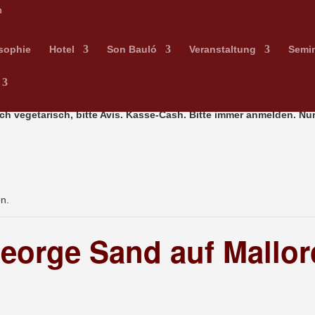
m
sophie
Hotel
Son Bauló
Veranstaltung
Semi
ch vegetarisch, bitte Avis. Kasse-Cash. Bitte immer anmelden.
Nur
en.
eorge Sand auf Mallor