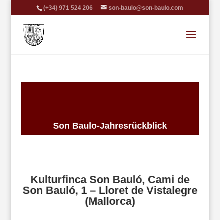
(+34) 971 524 206
son-baulo@son-baulo.com
Son Baulo-Jahresrückblick
Kulturfinca Son Bauló, Cami de
Son Bauló, 1 – Lloret de Vistalegre
(Mallorca)