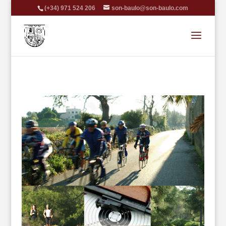
(+34) 971 524 206
son-baulo@son-baulo.com