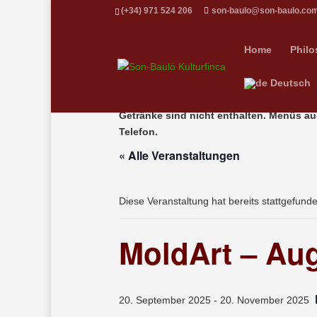
(+34) 971 524 206
son-baulo@son-baulo.co
Home
Philo
Deutsch
Getränke sind nicht enthalten. Menüs au
Telefon.
« Alle Veranstaltungen
Diese Veranstaltung hat bereits stattgefund
MoldArt – Aug
20. September 2025
-
20. November 2025