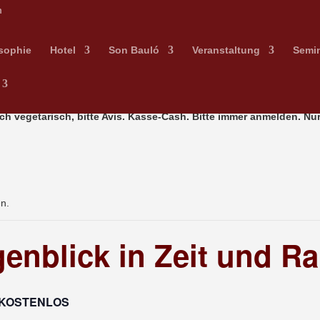
m
sophie
Hotel
Son Bauló
Veranstaltung
Semi
ch vegetarisch, bitte Avis. Kasse-Cash. Bitte immer anmelden.
Nur
en.
enblick in Zeit und R
KOSTENLOS