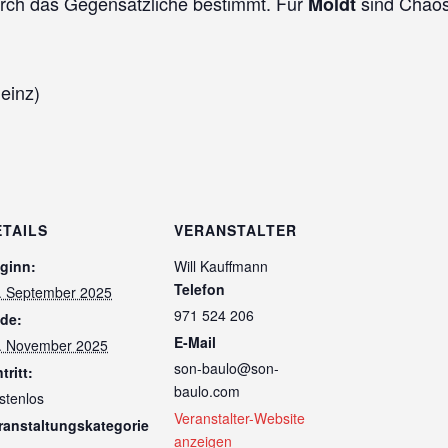
durch das Gegensätzliche bestimmt. Für
sind Chaos 
Moldt
einz)
ETAILS
VERANSTALTER
ginn:
Will Kauffmann
Telefon
. September 2025
971 524 206
de:
E-Mail
. November 2025
son-baulo@son-
tritt:
baulo.com
stenlos
Veranstalter-Website
ranstaltungskategorie
anzeigen