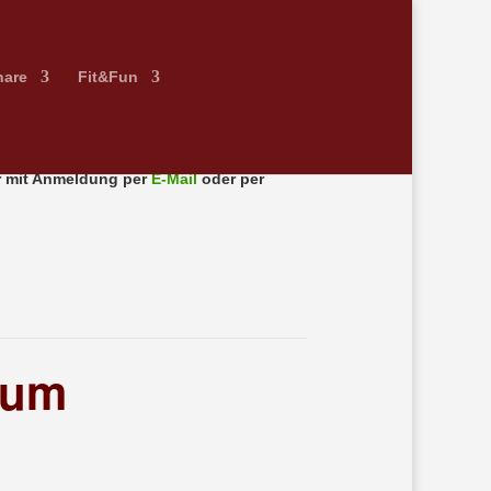
nare
Fit&Fun
 mit Anmeldung per
E-Mail
oder per
aum