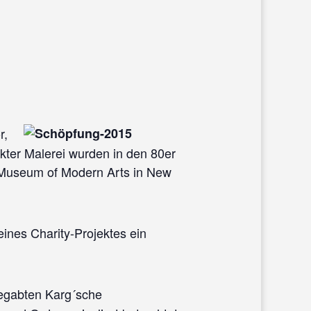
r,
akter Malerei wurden in den 80er
m Museum of Modern Arts in New
ines Charity-Projektes ein
egabten Karg´sche