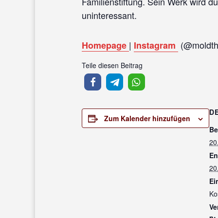
Familienstiftung. Sein Werk wird 
uninteressant.
|
(@moldth
Homepage
Instagram
Teile diesen Beitrag
D
Zum Kalender hinzufügen
Be
20
En
20
Ein
Ko
Ve
n: