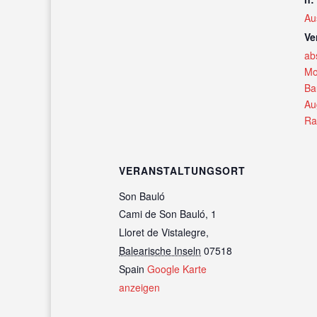
Au
Ve
ab
Mo
Ba
Au
R
VERANSTALTUNGSORT
Son Bauló
Cami de Son Bauló, 1
Lloret de Vistalegre
,
Balearische Inseln
07518
Spain
Google Karte
anzeigen