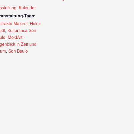
sstellung
,
Kalender
ranstaltung-Tags:
strakte Malerei
,
Heinz
ldt
,
Kulturfinca Son
ulo
,
MoldArt -
genblick in Zeit und
aum
,
Son Baulo